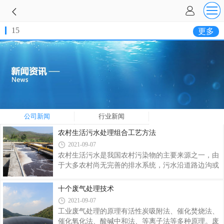
15
更多
公司新闻
行业新闻
农村生活污水处理组合工艺方法
2021-09-07
农村生活污水是我国农村污染物的主要来源之一，由
于大多农村尚无完善的排水系统，污水沿道路边沟或
路面直接排至附近水体，造成地表和地下水体的严重
污染，加 重了受纳水体富营养化，直接威胁着周围居
十个废气处理技术
民的饮用水安全［1，2］。所以，对农村生活污水的
2021-09-07
治理迫在眉睫。但由于农村资金有限，技术水平相对
工业废气处理的原理有活性炭吸附法、催化焚烧法、
落后，且缺乏 专业的管理人员，在选择农村生活污水
催化氧化法、酸碱中和法、等离子法等多种原理。废