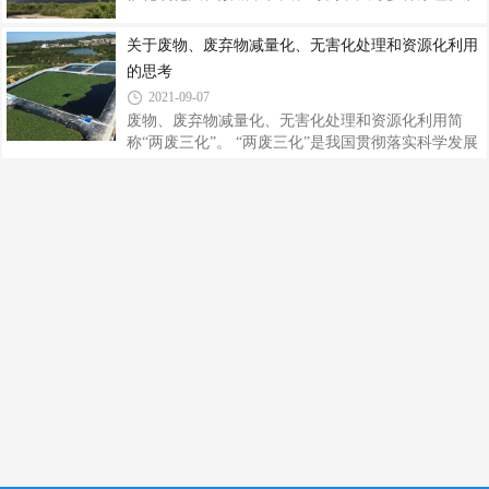
处理工艺时，不宜采用规模化城镇污水处理模式
气处理塔选用五重废气吸附过滤净化系统，工业废气
［3，4］。因此，研究开发高效率、低成本、易管理
处理规划周密、层层净化过滤废气，效果较好。
关于废物、废弃物减量化、无害化处理和资源化利用
和易操作的农村生活污 水处理技术尤为必要［5］。
1、废气处理办法之一 掩蔽法 原理：选用更激烈
厌 氧-好氧组合工艺以厌氧处理工艺为预处理措
的思考
的芳香气味与臭气掺和，以掩蔽臭气，使之能被人接
2021-09-07
纳。适用范围：适用于需当即地、暂时地消除低浓度
废物、废弃物减量化、无害化处理和资源化利用简
恶臭气体影响的场合，恶臭强度2.5左右，无安排排放
称“两废三化”。 “两废三化”是我国贯彻落实科学发展
源。长处：可尽快消除恶臭影响，灵活性大，费用
观，建设和谐社会，保持经济社会的可持续发展，保
低。缺陷：恶臭成分并没有被去掉。 2、废气处
护环境，的重要举措。我市“两废三化”工作才刚刚起
理办法之二 稀释分散法 原理：将有臭味地气体
步，生产、生活中 日益增加的废物、废弃物污染环境
现象十分严重，已成为影响我市实现循环经济，实施
可持续发展战略的重要问题之一，有必要引起政府和
全社会的高度重视。 一、“两废三化”工作基本情况
废物是指失去制造时所规定的使用价值的东西；废弃
物是指已失去使用价值或使用价值已被其它物品所替
代、被原所有者弃之不用的东