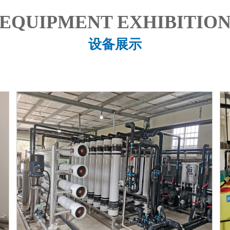
EQUIPMENT EXHIBITIO
设备展示