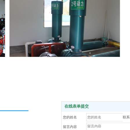
1
在线表单提交
您的姓名
联系
留言内容