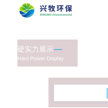
硬实力展示
Hard Power Display